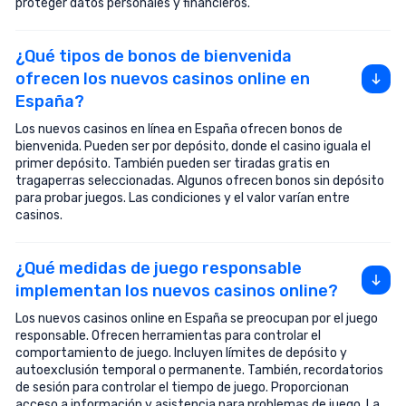
proteger datos personales y financieros.
¿Qué tipos de bonos de bienvenida
ofrecen los nuevos casinos online en
España?
Los nuevos casinos en línea en España ofrecen bonos de
bienvenida. Pueden ser por depósito, donde el casino iguala el
primer depósito. También pueden ser tiradas gratis en
tragaperras seleccionadas. Algunos ofrecen bonos sin depósito
para probar juegos. Las condiciones y el valor varían entre
casinos.
¿Qué medidas de juego responsable
implementan los nuevos casinos online?
Los nuevos casinos online en España se preocupan por el juego
responsable. Ofrecen herramientas para controlar el
comportamiento de juego. Incluyen límites de depósito y
autoexclusión temporal o permanente. También, recordatorios
de sesión para controlar el tiempo de juego. Proporcionan
acceso a información y asistencia para problemas de juego. La