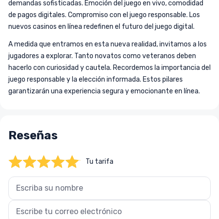
demandas sofisticadas. Emoción del juego en vivo, comodidad
de pagos digitales. Compromiso con el juego responsable. Los
nuevos casinos en línea redefinen el futuro del juego digital.
A medida que entramos en esta nueva realidad, invitamos a los
jugadores a explorar. Tanto novatos como veteranos deben
hacerlo con curiosidad y cautela. Recordemos la importancia del
juego responsable y la elección informada. Estos pilares
garantizarán una experiencia segura y emocionante en línea.
Tu tarifa:
Name
Email
Review text
Reseñas
Tu tarifa