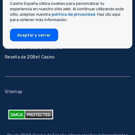
Revisión de Wunder House
Casino España utiliza cookies para personalizar tu
Reseña de Locowin Casino
experiencia en nuestro sitio web. Al continuar utilizando este
Casinos sin Depósito Mínimo
sitio, aceptas nuestra
politica de privacidad
. Haz clic aquí
Reseña de National Casino
para obtener más información.
Casinos sin depósito en
Online
España
Reseña de Videoslots
Aceptar y cerrar
Casino
Reseña de RedOnBet Casino
Reseña de 20Bet Casino
Sitemap