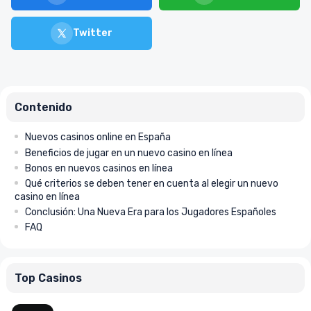
Twitter
Contenido
Nuevos casinos online en España
Beneficios de jugar en un nuevo casino en línea
Bonos en nuevos casinos en línea
Qué criterios se deben tener en cuenta al elegir un nuevo
casino en línea
Conclusión: Una Nueva Era para los Jugadores Españoles
FAQ
Top Casinos