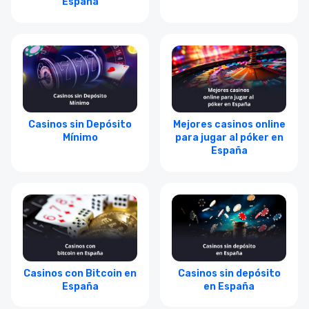
España
Casinos sin Depósito
Mejores casinos online
Mínimo
para jugar al póker en
España
Casinos con Bitcoin en
Casinos sin depósito
España
en España