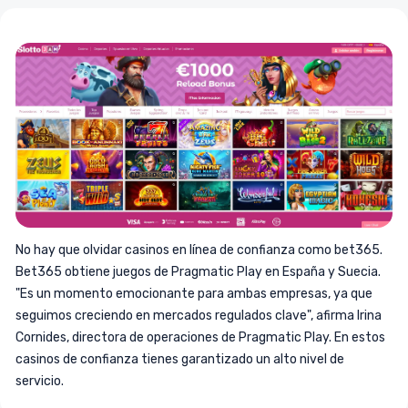
No hay que olvidar casinos en línea de confianza como bet365.
Bet365 obtiene juegos de Pragmatic Play en España y Suecia.
"Es un momento emocionante para ambas empresas, ya que
seguimos creciendo en mercados regulados clave", afirma Irina
Cornides, directora de operaciones de Pragmatic Play. En estos
casinos de confianza tienes garantizado un alto nivel de
servicio.