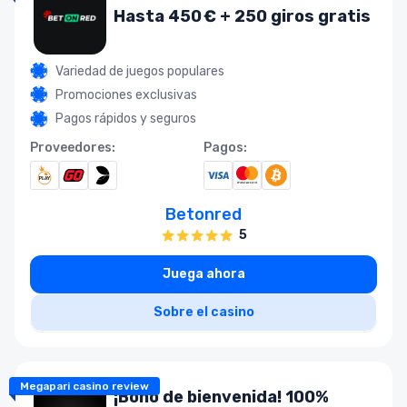
Hasta 450 € + 250 giros gratis
Variedad de juegos populares
Promociones exclusivas
Pagos rápidos y seguros
Proveedores:
Pagos:
Betonred
5
Juega ahora
Sobre el casino
Megapari casino review
¡Bono de bienvenida! 100%