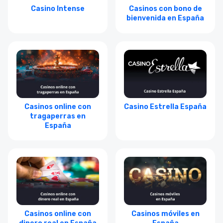
Casino Intense
Casinos con bono de
bienvenida en España
Casinos online con
Casino Estrella España
tragaperras en
España
Casinos online con
Casinos móviles en