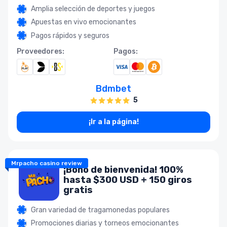
Amplia selección de deportes y juegos
Apuestas en vivo emocionantes
Pagos rápidos y seguros
Proveedores:
Pagos:
Bdmbet
5
¡Ir a la página!
Mrpacho casino review
¡Bono de bienvenida! 100%
hasta $300 USD + 150 giros
gratis
Gran variedad de tragamonedas populares
Promociones diarias y torneos emocionantes