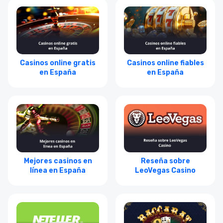
Casinos online gratis
Casinos online fiables
en España
en España
Mejores casinos en
Reseña sobre
línea en España
LeoVegas Casino